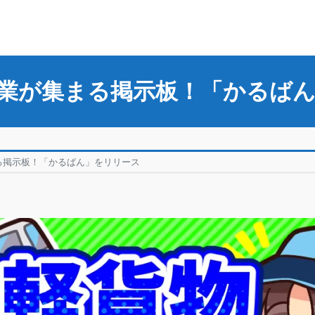
業が集まる掲示板！「かるば
る掲示板！「かるばん」をリリース